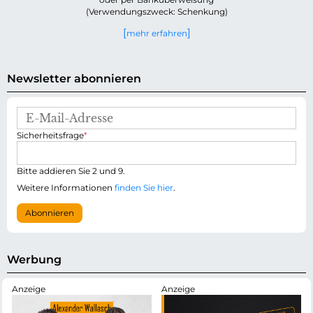
(Verwendungszweck: Schenkung)
mehr erfahren
Newsletter abonnieren
E
-
P
Sicherheitsfrage
*
M
f
a
l
i
i
Bitte addieren Sie 2 und 9.
l
c
-
Weitere Informationen
finden Sie hier
.
h
A
t
d
Abonnieren
f
r
e
e
l
s
d
s
Werbung
e