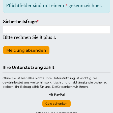
h
Pflichtfelder sind mit einem
*
gekennzeichnet.
t
f
P
Sicherheitsfrage
*
e
f
l
l
Bitte rechnen Sie 8 plus 1.
d
i
c
Meldung absenden
h
t
Ihre Unterstützung zählt
f
e
Ohne Sie ist hier alles nichts. Ihre Unterstützung ist wichtig. Sie
gewährleistet uns weiterhin so kritisch und unabhängig wie bisher zu
l
bleiben. Ihr Beitrag zählt für uns. Dafür danken wir Ihnen!
d
Mit PayPal
Geld schenken
oder per Banküberweisung