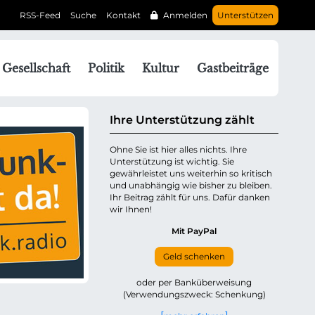
RSS-Feed
Suche
Kontakt
Anmelden
Unterstützen
N
Gesellschaft
Politik
Kultur
Gastbeiträge
a
v
g
Ihre Unterstützung zählt
a
Ohne Sie ist hier alles nichts. Ihre
Unterstützung ist wichtig. Sie
o
gewährleistet uns weiterhin so kritisch
n
und unabhängig wie bisher zu bleiben.
ü
Ihr Beitrag zählt für uns. Dafür danken
wir Ihnen!
b
e
Mit PayPal
Geld schenken
p
oder per Banküberweisung
(Verwendungszweck: Schenkung)
n