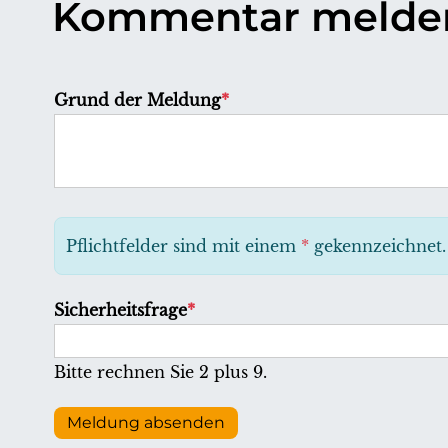
Kommentar melde
P
Grund der Meldung
*
f
l
i
c
h
Pflichtfelder sind mit einem
*
gekennzeichnet.
t
f
P
Sicherheitsfrage
*
e
f
l
l
Bitte rechnen Sie 2 plus 9.
d
i
c
Meldung absenden