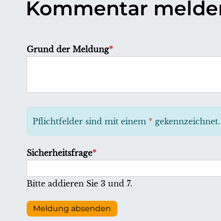
Kommentar melde
P
Grund der Meldung
*
f
l
i
c
h
Pflichtfelder sind mit einem
*
gekennzeichnet.
t
f
P
Sicherheitsfrage
*
e
f
l
l
Bitte addieren Sie 3 und 7.
d
i
c
Meldung absenden