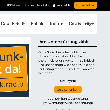
RSS-Feed
Suche
Kontakt
Anmelden
Unterstützen
N
Gesellschaft
Politik
Kultur
Gastbeiträge
a
v
g
Ihre Unterstützung zählt
a
Ohne Sie ist hier alles nichts. Ihre
Unterstützung ist wichtig. Sie
o
gewährleistet uns weiterhin so kritisch
n
und unabhängig wie bisher zu bleiben.
ü
Ihr Beitrag zählt für uns. Dafür danken
wir Ihnen!
b
e
Mit PayPal
Geld schenken
p
oder per Banküberweisung
(Verwendungszweck: Schenkung)
n