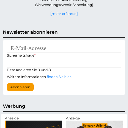
(Verwendungszweck: Schenkung)
mehr erfahren
Newsletter abonnieren
E
-
P
Sicherheitsfrage
*
M
f
a
l
i
i
Bitte addieren Sie 8 und 8.
l
c
-
Weitere Informationen
finden Sie hier
.
h
A
t
d
Abonnieren
f
r
e
e
l
s
d
s
Werbung
e