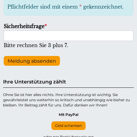
h
Pflichtfelder sind mit einem
*
gekennzeichnet.
t
f
P
Sicherheitsfrage
*
e
f
l
l
Bitte rechnen Sie 3 plus 7.
d
i
c
Meldung absenden
h
t
Ihre Unterstützung zählt
f
e
Ohne Sie ist hier alles nichts. Ihre Unterstützung ist wichtig. Sie
gewährleistet uns weiterhin so kritisch und unabhängig wie bisher zu
l
bleiben. Ihr Beitrag zählt für uns. Dafür danken wir Ihnen!
d
Mit PayPal
Geld schenken
oder per Banküberweisung