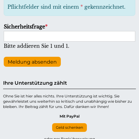
h
Pflichtfelder sind mit einem
*
gekennzeichnet.
t
f
P
Sicherheitsfrage
*
e
f
l
l
Bitte addieren Sie 1 und 1.
d
i
c
Meldung absenden
h
t
Ihre Unterstützung zählt
f
e
Ohne Sie ist hier alles nichts. Ihre Unterstützung ist wichtig. Sie
gewährleistet uns weiterhin so kritisch und unabhängig wie bisher zu
l
bleiben. Ihr Beitrag zählt für uns. Dafür danken wir Ihnen!
d
Mit PayPal
Geld schenken
oder per Banküberweisung