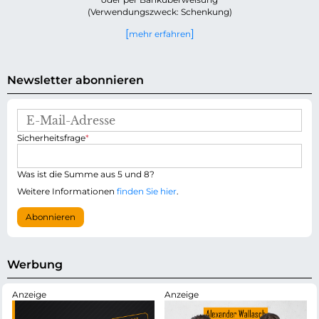
(Verwendungszweck: Schenkung)
mehr erfahren
Newsletter abonnieren
E
-
P
Sicherheitsfrage
*
M
f
a
l
i
i
Was ist die Summe aus 5 und 8?
l
c
-
Weitere Informationen
finden Sie hier
.
h
A
t
d
Abonnieren
f
r
e
e
l
s
d
s
Werbung
e