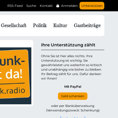
RSS-Feed
Suche
Kontakt
Anmelden
Unterstützen
N
Gesellschaft
Politik
Kultur
Gastbeiträge
a
v
g
Ihre Unterstützung zählt
a
Ohne Sie ist hier alles nichts. Ihre
Unterstützung ist wichtig. Sie
o
gewährleistet uns weiterhin so kritisch
n
und unabhängig wie bisher zu bleiben.
ü
Ihr Beitrag zählt für uns. Dafür danken
wir Ihnen!
b
e
Mit PayPal
Geld schenken
p
oder per Banküberweisung
(Verwendungszweck: Schenkung)
n