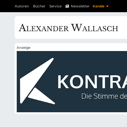
N
N
Autoren
Bücher
Service
Newsletter
Kanäle
a
a
v
v
i
i
g
g
a
a
t
t
i
i
o
o
n
n
ü
ü
b
b
e
e
r
r
s
s
p
p
r
r
i
i
n
n
g
g
e
e
n
n