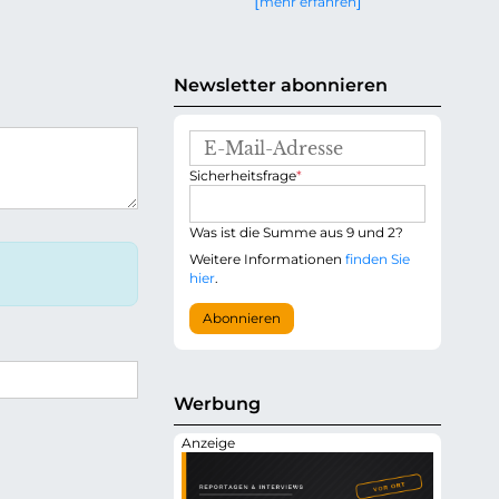
mehr erfahren
g
e
n
Newsletter abonnieren
E
-
P
Sicherheitsfrage
*
M
f
a
l
i
i
Was ist die Summe aus 9 und 2?
l
c
-
Weitere Informationen
finden Sie
h
A
hier
.
t
d
f
r
Abonnieren
e
e
l
s
d
s
e
Werbung