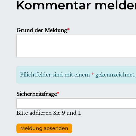
Kommentar melde
P
Grund der Meldung
*
f
l
i
c
h
Pflichtfelder sind mit einem
*
gekennzeichnet.
t
f
P
Sicherheitsfrage
*
e
f
l
l
Bitte addieren Sie 9 und 1.
d
i
c
Meldung absenden