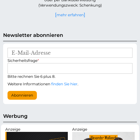
(Verwendungszweck: Schenkung)
mehr erfahren
Newsletter abonnieren
E
-
P
Sicherheitsfrage
*
M
f
a
l
i
i
Bitte rechnen Sie 6 plus 8.
l
c
-
Weitere Informationen
finden Sie hier
.
h
A
t
d
Abonnieren
f
r
e
e
l
s
d
s
Werbung
e