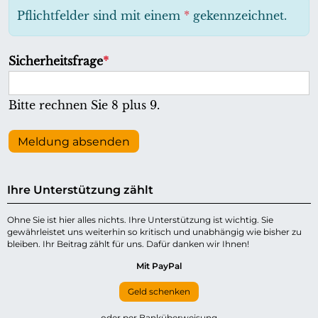
h
Pflichtfelder sind mit einem
*
gekennzeichnet.
t
f
P
Sicherheitsfrage
*
e
f
l
l
Bitte rechnen Sie 8 plus 9.
d
i
c
Meldung absenden
h
t
Ihre Unterstützung zählt
f
e
Ohne Sie ist hier alles nichts. Ihre Unterstützung ist wichtig. Sie
gewährleistet uns weiterhin so kritisch und unabhängig wie bisher zu
l
bleiben. Ihr Beitrag zählt für uns. Dafür danken wir Ihnen!
d
Mit PayPal
Geld schenken
oder per Banküberweisung