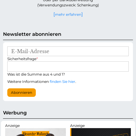
(Verwendungszweck: Schenkung)
mehr erfahren
Newsletter abonnieren
E
-
P
Sicherheitsfrage
*
M
f
a
l
i
i
Was ist die Summe aus 4 und 1?
l
c
-
Weitere Informationen
finden Sie hier
.
h
A
t
d
Abonnieren
f
r
e
e
l
s
d
s
Werbung
e