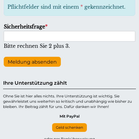
h
Pflichtfelder sind mit einem
*
gekennzeichnet.
t
f
P
Sicherheitsfrage
*
e
f
l
l
Bitte rechnen Sie 2 plus 3.
d
i
c
Meldung absenden
h
t
Ihre Unterstützung zählt
f
e
Ohne Sie ist hier alles nichts. Ihre Unterstützung ist wichtig. Sie
gewährleistet uns weiterhin so kritisch und unabhängig wie bisher zu
l
bleiben. Ihr Beitrag zählt für uns. Dafür danken wir Ihnen!
d
Mit PayPal
Geld schenken
oder per Banküberweisung