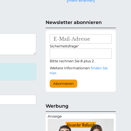
mehr erfahren
g
e
n
Newsletter abonnieren
E
-
P
Sicherheitsfrage
*
M
f
a
l
i
i
Bitte rechnen Sie 8 plus 2.
l
c
-
Weitere Informationen
finden Sie
h
A
hier
.
t
d
f
r
Abonnieren
e
e
l
s
d
s
e
Werbung