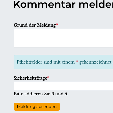
Kommentar melde
P
Grund der Meldung
*
f
l
i
c
h
Pflichtfelder sind mit einem
*
gekennzeichnet.
t
f
P
Sicherheitsfrage
*
e
f
l
l
Bitte addieren Sie 6 und 5.
d
i
c
Meldung absenden