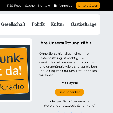
RSS-Feed
Suche
Kontakt
Anmelden
Unterstützen
N
Gesellschaft
Politik
Kultur
Gastbeiträge
a
v
g
Ihre Unterstützung zählt
a
Ohne Sie ist hier alles nichts. Ihre
Unterstützung ist wichtig. Sie
o
gewährleistet uns weiterhin so kritisch
n
und unabhängig wie bisher zu bleiben.
ü
Ihr Beitrag zählt für uns. Dafür danken
wir Ihnen!
b
e
Mit PayPal
Geld schenken
p
oder per Banküberweisung
(Verwendungszweck: Schenkung)
n