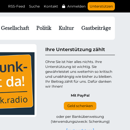
RSS-Feed
Suche
Kontakt
Anmelden
Unterstützen
N
Gesellschaft
Politik
Kultur
Gastbeiträge
a
v
g
Ihre Unterstützung zählt
a
Ohne Sie ist hier alles nichts. Ihre
Unterstützung ist wichtig. Sie
o
gewährleistet uns weiterhin so kritisch
n
und unabhängig wie bisher zu bleiben.
ü
Ihr Beitrag zählt für uns. Dafür danken
wir Ihnen!
b
e
Mit PayPal
Geld schenken
p
oder per Banküberweisung
(Verwendungszweck: Schenkung)
n