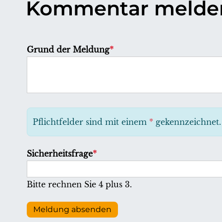
Kommentar melde
P
Grund der Meldung
*
f
l
i
c
h
Pflichtfelder sind mit einem
*
gekennzeichnet.
t
f
P
Sicherheitsfrage
*
e
f
l
l
Bitte rechnen Sie 4 plus 3.
d
i
c
Meldung absenden