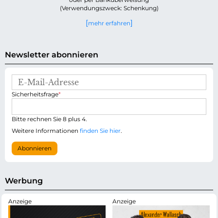
(Verwendungszweck: Schenkung)
mehr erfahren
Newsletter abonnieren
E
-
P
Sicherheitsfrage
*
M
f
a
l
i
i
Bitte rechnen Sie 8 plus 4.
l
c
-
Weitere Informationen
finden Sie hier
.
h
A
t
d
Abonnieren
f
r
e
e
l
s
d
s
Werbung
e