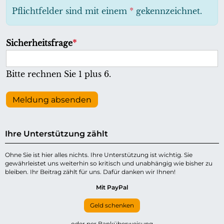
h
Pflichtfelder sind mit einem
*
gekennzeichnet.
t
f
P
Sicherheitsfrage
*
e
f
l
l
Bitte rechnen Sie 1 plus 6.
d
i
c
Meldung absenden
h
t
Ihre Unterstützung zählt
f
e
Ohne Sie ist hier alles nichts. Ihre Unterstützung ist wichtig. Sie
gewährleistet uns weiterhin so kritisch und unabhängig wie bisher zu
l
bleiben. Ihr Beitrag zählt für uns. Dafür danken wir Ihnen!
d
Mit PayPal
Geld schenken
oder per Banküberweisung