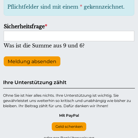
h
Pflichtfelder sind mit einem
*
gekennzeichnet.
t
f
P
Sicherheitsfrage
*
e
f
l
l
Was ist die Summe aus 9 und 6?
d
i
c
Meldung absenden
h
t
Ihre Unterstützung zählt
f
e
Ohne Sie ist hier alles nichts. Ihre Unterstützung ist wichtig. Sie
gewährleistet uns weiterhin so kritisch und unabhängig wie bisher zu
l
bleiben. Ihr Beitrag zählt für uns. Dafür danken wir Ihnen!
d
Mit PayPal
Geld schenken
oder per Banküberweisung