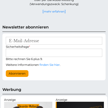
(Verwendungszweck: Schenkung)
mehr erfahren
Newsletter abonnieren
E
-
P
Sicherheitsfrage
*
M
f
a
l
i
i
Bitte rechnen Sie 6 plus 9.
l
c
-
Weitere Informationen
finden Sie hier
.
h
A
t
d
Abonnieren
f
r
e
e
l
s
d
s
Werbung
e