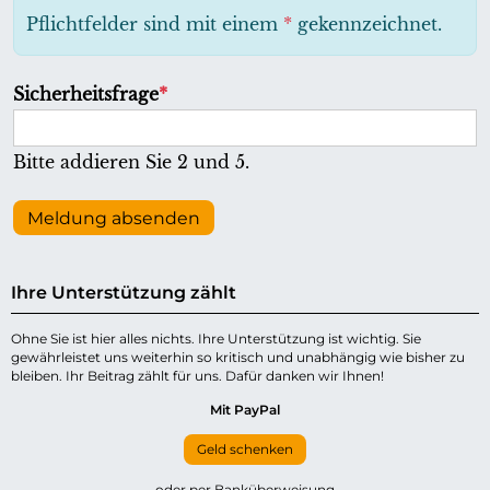
h
Pflichtfelder sind mit einem
*
gekennzeichnet.
t
f
P
Sicherheitsfrage
*
e
f
l
l
Bitte addieren Sie 2 und 5.
d
i
c
Meldung absenden
h
t
Ihre Unterstützung zählt
f
e
Ohne Sie ist hier alles nichts. Ihre Unterstützung ist wichtig. Sie
gewährleistet uns weiterhin so kritisch und unabhängig wie bisher zu
l
bleiben. Ihr Beitrag zählt für uns. Dafür danken wir Ihnen!
d
Mit PayPal
Geld schenken
oder per Banküberweisung