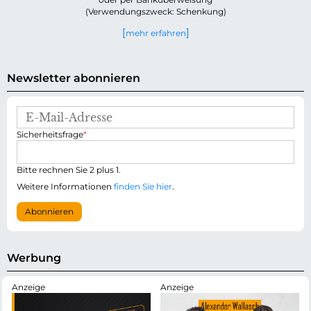
(Verwendungszweck: Schenkung)
mehr erfahren
Newsletter abonnieren
E
-
P
Sicherheitsfrage
*
M
f
a
l
i
i
Bitte rechnen Sie 2 plus 1.
l
c
-
Weitere Informationen
finden Sie hier
.
h
A
t
d
Abonnieren
f
r
e
e
l
s
d
s
Werbung
e