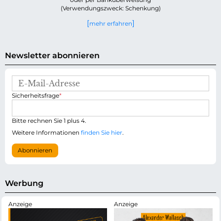
(Verwendungszweck: Schenkung)
mehr erfahren
Newsletter abonnieren
E
-
P
Sicherheitsfrage
*
M
f
a
l
i
i
Bitte rechnen Sie 1 plus 4.
l
c
-
Weitere Informationen
finden Sie hier
.
h
A
t
d
Abonnieren
f
r
e
e
l
s
d
s
Werbung
e