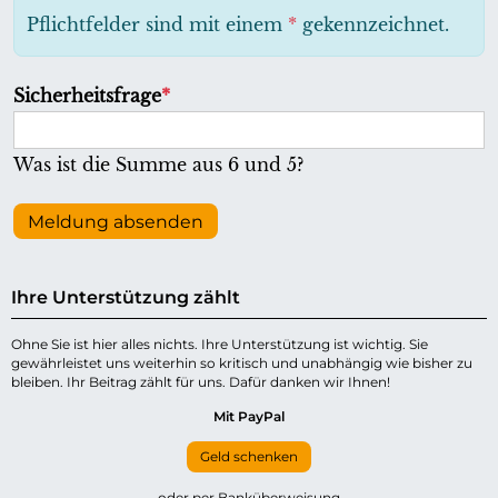
h
Pflichtfelder sind mit einem
*
gekennzeichnet.
t
f
P
Sicherheitsfrage
*
e
f
l
l
Was ist die Summe aus 6 und 5?
d
i
c
Meldung absenden
h
t
Ihre Unterstützung zählt
f
e
Ohne Sie ist hier alles nichts. Ihre Unterstützung ist wichtig. Sie
gewährleistet uns weiterhin so kritisch und unabhängig wie bisher zu
l
bleiben. Ihr Beitrag zählt für uns. Dafür danken wir Ihnen!
d
Mit PayPal
Geld schenken
oder per Banküberweisung