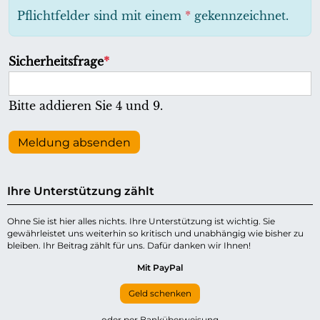
h
Pflichtfelder sind mit einem
*
gekennzeichnet.
t
f
P
Sicherheitsfrage
*
e
f
l
l
Bitte addieren Sie 4 und 9.
d
i
c
Meldung absenden
h
t
Ihre Unterstützung zählt
f
e
Ohne Sie ist hier alles nichts. Ihre Unterstützung ist wichtig. Sie
gewährleistet uns weiterhin so kritisch und unabhängig wie bisher zu
l
bleiben. Ihr Beitrag zählt für uns. Dafür danken wir Ihnen!
d
Mit PayPal
Geld schenken
oder per Banküberweisung