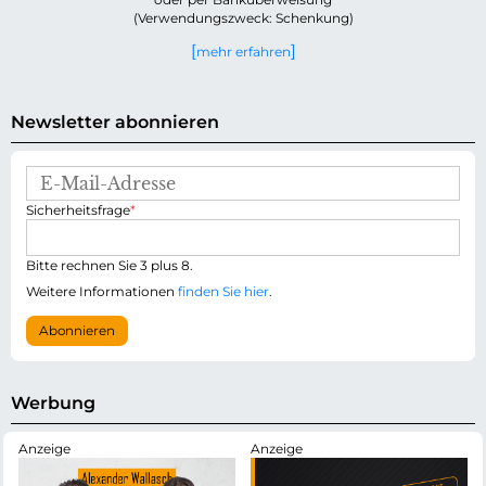
(Verwendungszweck: Schenkung)
mehr erfahren
Newsletter abonnieren
E
-
P
Sicherheitsfrage
*
M
f
a
l
i
i
Bitte rechnen Sie 3 plus 8.
l
c
-
Weitere Informationen
finden Sie hier
.
h
A
t
d
Abonnieren
f
r
e
e
l
s
d
s
Werbung
e