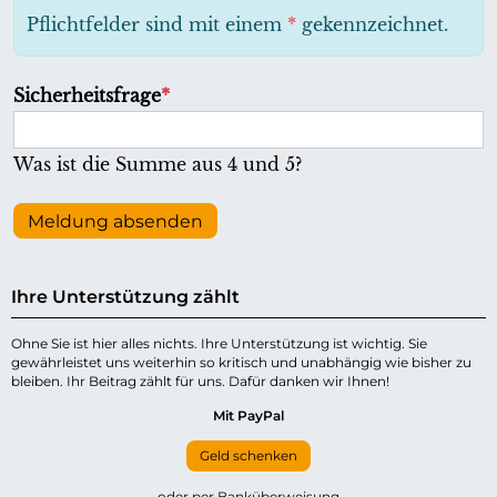
h
Pflichtfelder sind mit einem
*
gekennzeichnet.
t
f
P
Sicherheitsfrage
*
e
f
l
l
Was ist die Summe aus 4 und 5?
d
i
c
Meldung absenden
h
t
Ihre Unterstützung zählt
f
e
Ohne Sie ist hier alles nichts. Ihre Unterstützung ist wichtig. Sie
gewährleistet uns weiterhin so kritisch und unabhängig wie bisher zu
l
bleiben. Ihr Beitrag zählt für uns. Dafür danken wir Ihnen!
d
Mit PayPal
Geld schenken
oder per Banküberweisung