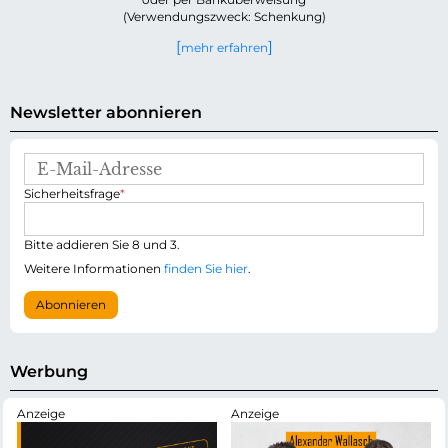
(Verwendungszweck: Schenkung)
mehr erfahren
Newsletter abonnieren
E
-
P
Sicherheitsfrage
*
M
f
a
l
i
i
Bitte addieren Sie 8 und 3.
l
c
-
Weitere Informationen
finden Sie hier
.
h
A
t
d
Abonnieren
f
r
e
e
l
s
d
s
Werbung
e