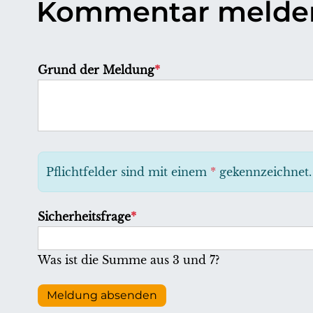
Kommentar melde
P
Grund der Meldung
*
f
l
i
c
h
Pflichtfelder sind mit einem
*
gekennzeichnet.
t
f
P
Sicherheitsfrage
*
e
f
l
l
Was ist die Summe aus 3 und 7?
d
i
c
Meldung absenden