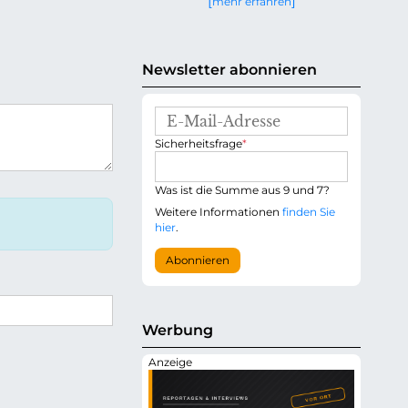
mehr erfahren
g
e
n
Newsletter abonnieren
E
-
P
Sicherheitsfrage
*
M
f
a
l
i
i
Was ist die Summe aus 9 und 7?
l
c
-
Weitere Informationen
finden Sie
h
A
hier
.
t
d
f
r
Abonnieren
e
e
l
s
d
s
e
Werbung