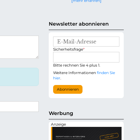
mehr erfahren
g
e
n
Newsletter abonnieren
E
-
P
Sicherheitsfrage
*
M
f
a
l
i
i
Bitte rechnen Sie 4 plus 1.
l
c
-
Weitere Informationen
finden Sie
h
A
hier
.
t
d
f
r
Abonnieren
e
e
l
s
d
s
e
Werbung