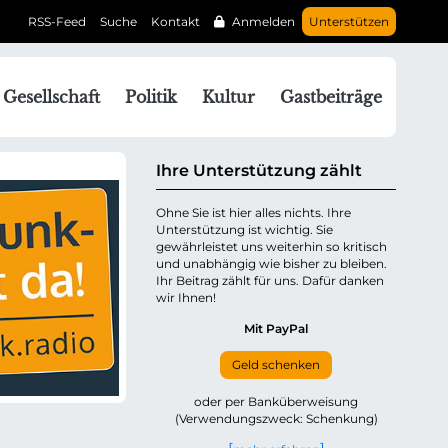
RSS-Feed
Suche
Kontakt
Anmelden
Unterstützen
N
Gesellschaft
Politik
Kultur
Gastbeiträge
a
v
g
Ihre Unterstützung zählt
a
Ohne Sie ist hier alles nichts. Ihre
Unterstützung ist wichtig. Sie
o
gewährleistet uns weiterhin so kritisch
n
und unabhängig wie bisher zu bleiben.
ü
Ihr Beitrag zählt für uns. Dafür danken
wir Ihnen!
b
e
Mit PayPal
Geld schenken
p
oder per Banküberweisung
(Verwendungszweck: Schenkung)
n