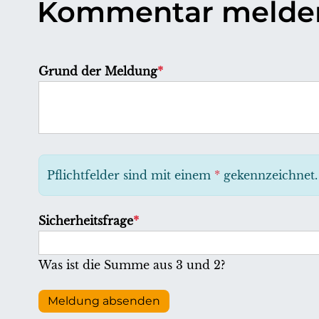
Kommentar melde
P
Grund der Meldung
*
f
l
i
c
h
Pflichtfelder sind mit einem
*
gekennzeichnet.
t
f
P
Sicherheitsfrage
*
e
f
l
l
Was ist die Summe aus 3 und 2?
d
i
c
Meldung absenden