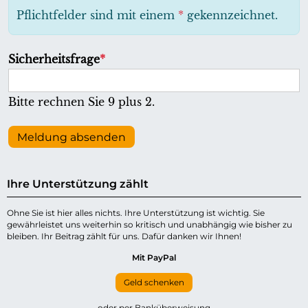
h
Pflichtfelder sind mit einem
*
gekennzeichnet.
t
f
P
Sicherheitsfrage
*
e
f
l
l
Bitte rechnen Sie 9 plus 2.
d
i
c
Meldung absenden
h
t
Ihre Unterstützung zählt
f
e
Ohne Sie ist hier alles nichts. Ihre Unterstützung ist wichtig. Sie
gewährleistet uns weiterhin so kritisch und unabhängig wie bisher zu
l
bleiben. Ihr Beitrag zählt für uns. Dafür danken wir Ihnen!
d
Mit PayPal
Geld schenken
oder per Banküberweisung