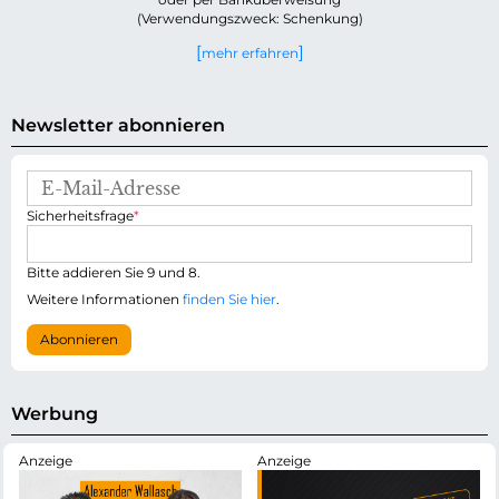
(Verwendungszweck: Schenkung)
mehr erfahren
Newsletter abonnieren
E
-
P
Sicherheitsfrage
*
M
f
a
l
i
i
Bitte addieren Sie 9 und 8.
l
c
-
Weitere Informationen
finden Sie hier
.
h
A
t
d
Abonnieren
f
r
e
e
l
s
d
s
Werbung
e