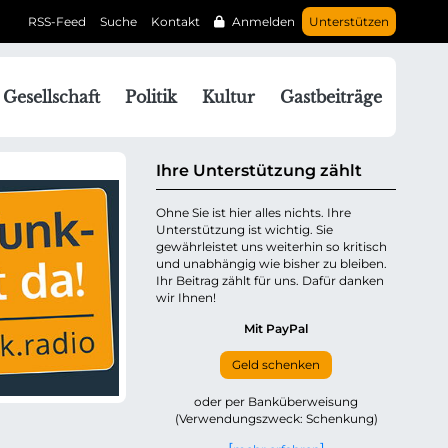
RSS-Feed
Suche
Kontakt
Anmelden
Unterstützen
N
Gesellschaft
Politik
Kultur
Gastbeiträge
a
v
g
Ihre Unterstützung zählt
a
Ohne Sie ist hier alles nichts. Ihre
Unterstützung ist wichtig. Sie
o
gewährleistet uns weiterhin so kritisch
n
und unabhängig wie bisher zu bleiben.
ü
Ihr Beitrag zählt für uns. Dafür danken
wir Ihnen!
b
e
Mit PayPal
Geld schenken
p
oder per Banküberweisung
(Verwendungszweck: Schenkung)
n