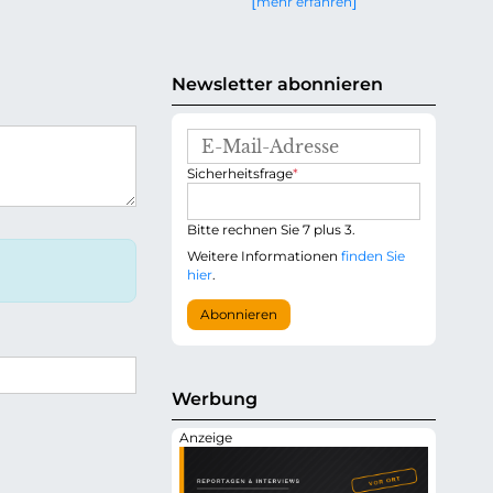
mehr erfahren
g
e
n
Newsletter abonnieren
E
-
P
Sicherheitsfrage
*
M
f
a
l
i
i
Bitte rechnen Sie 7 plus 3.
l
c
-
Weitere Informationen
finden Sie
h
A
hier
.
t
d
f
r
Abonnieren
e
e
l
s
d
s
e
Werbung