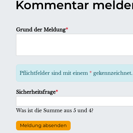
Kommentar melde
P
Grund der Meldung
*
f
l
i
c
h
Pflichtfelder sind mit einem
*
gekennzeichnet.
t
f
P
Sicherheitsfrage
*
e
f
l
l
Was ist die Summe aus 5 und 4?
d
i
c
Meldung absenden