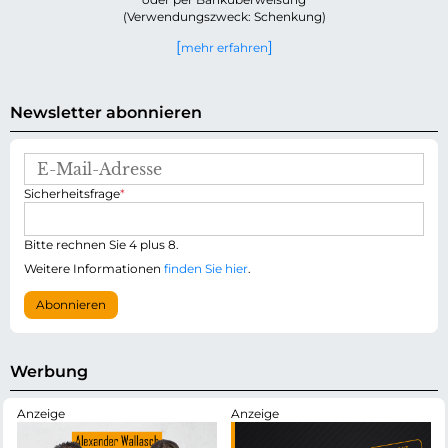
(Verwendungszweck: Schenkung)
mehr erfahren
Newsletter abonnieren
E
-
P
Sicherheitsfrage
*
M
f
a
l
i
i
Bitte rechnen Sie 4 plus 8.
l
c
-
Weitere Informationen
finden Sie hier
.
h
A
t
d
Abonnieren
f
r
e
e
l
s
d
s
Werbung
e