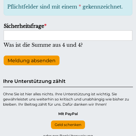
h
Pflichtfelder sind mit einem
*
gekennzeichnet.
t
f
P
Sicherheitsfrage
*
e
f
l
l
Was ist die Summe aus 4 und 4?
d
i
c
Meldung absenden
h
t
Ihre Unterstützung zählt
f
e
Ohne Sie ist hier alles nichts. Ihre Unterstützung ist wichtig. Sie
gewährleistet uns weiterhin so kritisch und unabhängig wie bisher zu
l
bleiben. Ihr Beitrag zählt für uns. Dafür danken wir Ihnen!
d
Mit PayPal
Geld schenken
oder per Banküberweisung