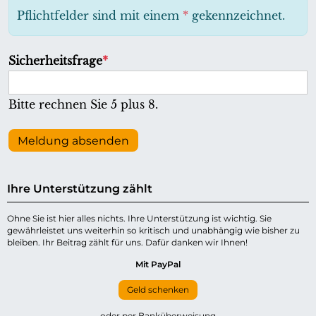
h
Pflichtfelder sind mit einem
*
gekennzeichnet.
t
f
P
Sicherheitsfrage
*
e
f
l
l
Bitte rechnen Sie 5 plus 8.
d
i
c
Meldung absenden
h
t
Ihre Unterstützung zählt
f
e
Ohne Sie ist hier alles nichts. Ihre Unterstützung ist wichtig. Sie
gewährleistet uns weiterhin so kritisch und unabhängig wie bisher zu
l
bleiben. Ihr Beitrag zählt für uns. Dafür danken wir Ihnen!
d
Mit PayPal
Geld schenken
oder per Banküberweisung