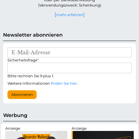
(Verwendungszweck: Schenkung)
mehr erfahren
Newsletter abonnieren
E
-
P
Sicherheitsfrage
*
M
f
a
l
i
i
Bitte rechnen Sie 9 plus 1.
l
c
-
Weitere Informationen
finden Sie hier
.
h
A
t
d
Abonnieren
f
r
e
e
l
s
d
s
Werbung
e