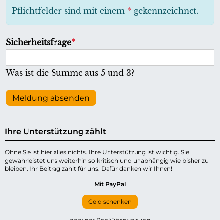
h
Pflichtfelder sind mit einem
*
gekennzeichnet.
t
f
P
Sicherheitsfrage
*
e
f
l
l
Was ist die Summe aus 5 und 3?
d
i
c
Meldung absenden
h
t
Ihre Unterstützung zählt
f
e
Ohne Sie ist hier alles nichts. Ihre Unterstützung ist wichtig. Sie
gewährleistet uns weiterhin so kritisch und unabhängig wie bisher zu
l
bleiben. Ihr Beitrag zählt für uns. Dafür danken wir Ihnen!
d
Mit PayPal
Geld schenken
oder per Banküberweisung