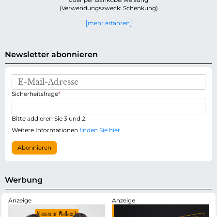
(Verwendungszweck: Schenkung)
mehr erfahren
Newsletter abonnieren
E
-
P
Sicherheitsfrage
*
M
f
a
l
i
i
Bitte addieren Sie 3 und 2.
l
c
-
Weitere Informationen
finden Sie hier
.
h
A
t
d
Abonnieren
f
r
e
e
l
s
d
s
Werbung
e