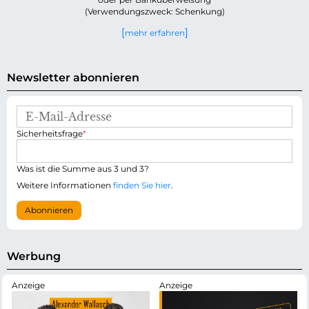
(Verwendungszweck: Schenkung)
mehr erfahren
Newsletter abonnieren
E
-
P
Sicherheitsfrage
*
M
f
a
l
i
i
Was ist die Summe aus 3 und 3?
l
c
-
Weitere Informationen
finden Sie hier
.
h
A
t
d
Abonnieren
f
r
e
e
l
s
d
s
Werbung
e