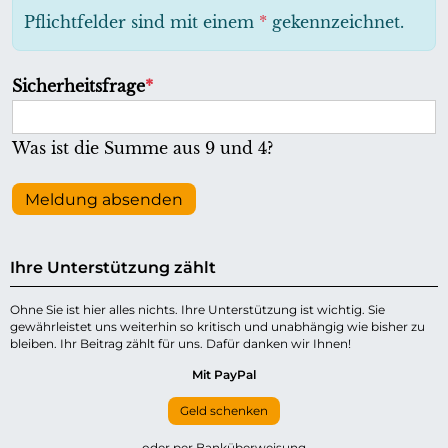
h
Pflichtfelder sind mit einem
*
gekennzeichnet.
t
f
P
Sicherheitsfrage
*
e
f
l
l
Was ist die Summe aus 9 und 4?
d
i
c
Meldung absenden
h
t
Ihre Unterstützung zählt
f
e
Ohne Sie ist hier alles nichts. Ihre Unterstützung ist wichtig. Sie
gewährleistet uns weiterhin so kritisch und unabhängig wie bisher zu
l
bleiben. Ihr Beitrag zählt für uns. Dafür danken wir Ihnen!
d
Mit PayPal
Geld schenken
oder per Banküberweisung