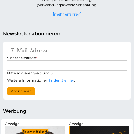
(Verwendungszweck: Schenkung)
mehr erfahren
Newsletter abonnieren
E
-
P
Sicherheitsfrage
*
M
f
a
l
i
i
Bitte addieren Sie 3 und 5.
l
c
-
Weitere Informationen
finden Sie hier
.
h
A
t
d
Abonnieren
f
r
e
e
l
s
d
s
Werbung
e