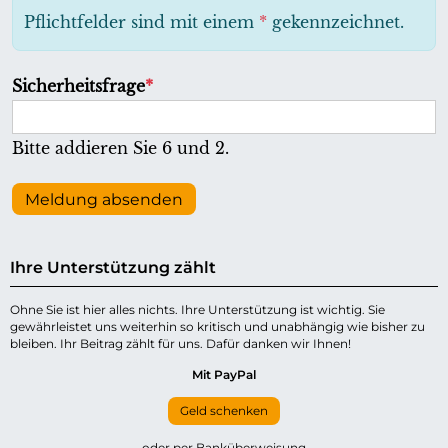
h
Pflichtfelder sind mit einem
*
gekennzeichnet.
t
f
P
Sicherheitsfrage
*
e
f
l
l
Bitte addieren Sie 6 und 2.
d
i
c
Meldung absenden
h
t
Ihre Unterstützung zählt
f
e
Ohne Sie ist hier alles nichts. Ihre Unterstützung ist wichtig. Sie
gewährleistet uns weiterhin so kritisch und unabhängig wie bisher zu
l
bleiben. Ihr Beitrag zählt für uns. Dafür danken wir Ihnen!
d
Mit PayPal
Geld schenken
oder per Banküberweisung