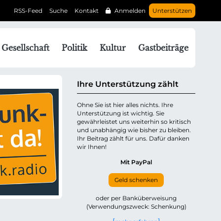
RSS-Feed
Suche
Kontakt
Anmelden
Unterstützen
N
Gesellschaft
Politik
Kultur
Gastbeiträge
a
v
g
Ihre Unterstützung zählt
a
Ohne Sie ist hier alles nichts. Ihre
Unterstützung ist wichtig. Sie
o
gewährleistet uns weiterhin so kritisch
n
und unabhängig wie bisher zu bleiben.
ü
Ihr Beitrag zählt für uns. Dafür danken
wir Ihnen!
b
e
Mit PayPal
Geld schenken
p
oder per Banküberweisung
(Verwendungszweck: Schenkung)
n