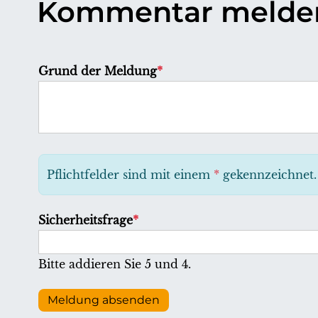
Kommentar melde
P
Grund der Meldung
*
f
l
i
c
h
Pflichtfelder sind mit einem
*
gekennzeichnet.
t
f
P
Sicherheitsfrage
*
e
f
l
l
Bitte addieren Sie 5 und 4.
d
i
c
Meldung absenden