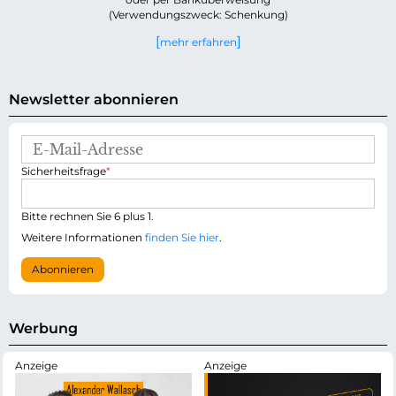
(Verwendungszweck: Schenkung)
mehr erfahren
Newsletter abonnieren
E
-
P
Sicherheitsfrage
*
M
f
a
l
i
i
Bitte rechnen Sie 6 plus 1.
l
c
-
Weitere Informationen
finden Sie hier
.
h
A
t
d
Abonnieren
f
r
e
e
l
s
d
s
Werbung
e