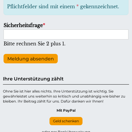
h
Pflichtfelder sind mit einem
*
gekennzeichnet.
t
f
P
Sicherheitsfrage
*
e
f
l
l
Bitte rechnen Sie 2 plus 1.
d
i
c
Meldung absenden
h
t
Ihre Unterstützung zählt
f
e
Ohne Sie ist hier alles nichts. Ihre Unterstützung ist wichtig. Sie
gewährleistet uns weiterhin so kritisch und unabhängig wie bisher zu
l
bleiben. Ihr Beitrag zählt für uns. Dafür danken wir Ihnen!
d
Mit PayPal
Geld schenken
oder per Banküberweisung