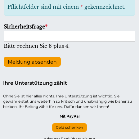
h
Pflichtfelder sind mit einem
*
gekennzeichnet.
t
f
P
Sicherheitsfrage
*
e
f
l
l
Bitte rechnen Sie 8 plus 4.
d
i
c
Meldung absenden
h
t
Ihre Unterstützung zählt
f
e
Ohne Sie ist hier alles nichts. Ihre Unterstützung ist wichtig. Sie
gewährleistet uns weiterhin so kritisch und unabhängig wie bisher zu
l
bleiben. Ihr Beitrag zählt für uns. Dafür danken wir Ihnen!
d
Mit PayPal
Geld schenken
oder per Banküberweisung