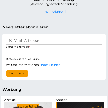
(Verwendungszweck: Schenkung)
mehr erfahren
Newsletter abonnieren
E
-
P
Sicherheitsfrage
*
M
f
a
l
i
i
Bitte addieren Sie 5 und 1.
l
c
-
Weitere Informationen
finden Sie hier
.
h
A
t
d
Abonnieren
f
r
e
e
l
s
d
s
Werbung
e