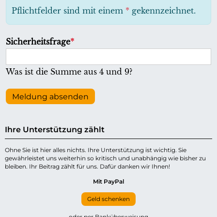
h
Pflichtfelder sind mit einem
*
gekennzeichnet.
t
f
P
Sicherheitsfrage
*
e
f
l
l
Was ist die Summe aus 4 und 9?
d
i
c
Meldung absenden
h
t
Ihre Unterstützung zählt
f
e
Ohne Sie ist hier alles nichts. Ihre Unterstützung ist wichtig. Sie
gewährleistet uns weiterhin so kritisch und unabhängig wie bisher zu
l
bleiben. Ihr Beitrag zählt für uns. Dafür danken wir Ihnen!
d
Mit PayPal
Geld schenken
oder per Banküberweisung