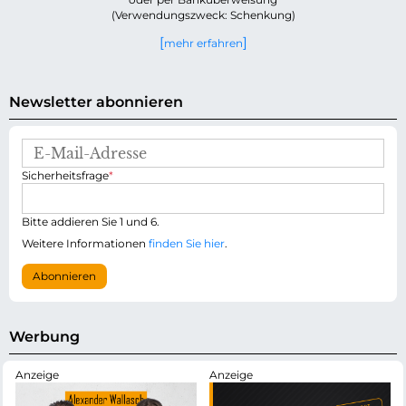
(Verwendungszweck: Schenkung)
mehr erfahren
Newsletter abonnieren
E
-
P
Sicherheitsfrage
*
M
f
a
l
i
i
Bitte addieren Sie 1 und 6.
l
c
-
Weitere Informationen
finden Sie hier
.
h
A
t
d
Abonnieren
f
r
e
e
l
s
d
s
Werbung
e