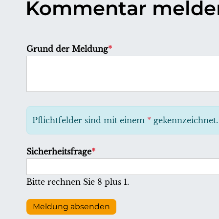
Kommentar melde
P
Grund der Meldung
*
f
l
i
c
h
Pflichtfelder sind mit einem
*
gekennzeichnet.
t
f
P
Sicherheitsfrage
*
e
f
l
l
Bitte rechnen Sie 8 plus 1.
d
i
c
Meldung absenden