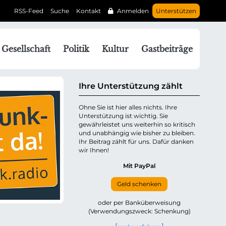
RSS-Feed
Suche
Kontakt
Anmelden
Unterstützen
N
Gesellschaft
Politik
Kultur
Gastbeiträge
a
v
g
Ihre Unterstützung zählt
a
Ohne Sie ist hier alles nichts. Ihre
Unterstützung ist wichtig. Sie
o
gewährleistet uns weiterhin so kritisch
n
und unabhängig wie bisher zu bleiben.
ü
Ihr Beitrag zählt für uns. Dafür danken
wir Ihnen!
b
e
Mit PayPal
Geld schenken
p
oder per Banküberweisung
(Verwendungszweck: Schenkung)
n