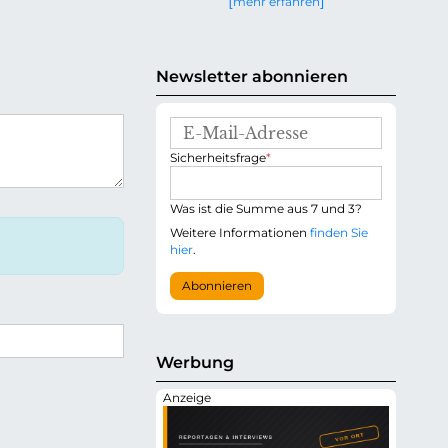
mehr erfahren
g
e
n
Newsletter abonnieren
E
-
P
Sicherheitsfrage
*
M
f
a
l
i
i
Was ist die Summe aus 7 und 3?
l
c
-
Weitere Informationen
finden Sie
h
A
hier
.
t
d
f
r
Abonnieren
e
e
l
s
d
s
e
Werbung