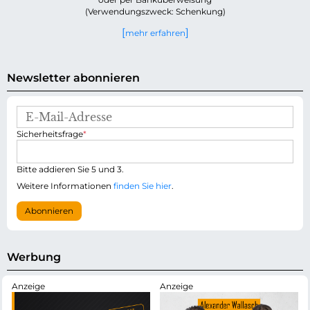
(Verwendungszweck: Schenkung)
mehr erfahren
Newsletter abonnieren
E
-
P
Sicherheitsfrage
*
M
f
a
l
i
i
Bitte addieren Sie 5 und 3.
l
c
-
Weitere Informationen
finden Sie hier
.
h
A
t
d
Abonnieren
f
r
e
e
l
s
d
s
Werbung
e