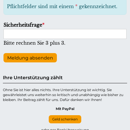
h
Pflichtfelder sind mit einem
*
gekennzeichnet.
t
f
P
Sicherheitsfrage
*
e
f
l
l
Bitte rechnen Sie 3 plus 3.
d
i
c
Meldung absenden
h
t
Ihre Unterstützung zählt
f
e
Ohne Sie ist hier alles nichts. Ihre Unterstützung ist wichtig. Sie
gewährleistet uns weiterhin so kritisch und unabhängig wie bisher zu
l
bleiben. Ihr Beitrag zählt für uns. Dafür danken wir Ihnen!
d
Mit PayPal
Geld schenken
oder per Banküberweisung