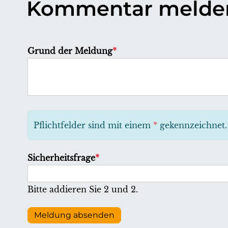
Kommentar melde
P
Grund der Meldung
*
f
l
i
c
h
Pflichtfelder sind mit einem
*
gekennzeichnet.
t
f
P
Sicherheitsfrage
*
e
f
l
l
Bitte addieren Sie 2 und 2.
d
i
c
Meldung absenden