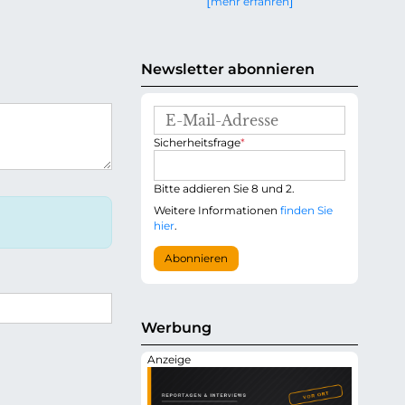
mehr erfahren
g
e
n
Newsletter abonnieren
E
-
P
Sicherheitsfrage
*
M
f
a
l
i
i
Bitte addieren Sie 8 und 2.
l
c
-
Weitere Informationen
finden Sie
h
A
hier
.
t
d
f
r
Abonnieren
e
e
l
s
d
s
e
Werbung