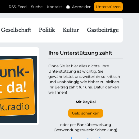
RSS-Feed
Suche
Kontakt
Anmelden
Unterstützen
N
Gesellschaft
Politik
Kultur
Gastbeiträge
a
v
g
Ihre Unterstützung zählt
a
Ohne Sie ist hier alles nichts. Ihre
Unterstützung ist wichtig. Sie
o
gewährleistet uns weiterhin so kritisch
n
und unabhängig wie bisher zu bleiben.
ü
Ihr Beitrag zählt für uns. Dafür danken
wir Ihnen!
b
e
Mit PayPal
Geld schenken
p
oder per Banküberweisung
(Verwendungszweck: Schenkung)
n