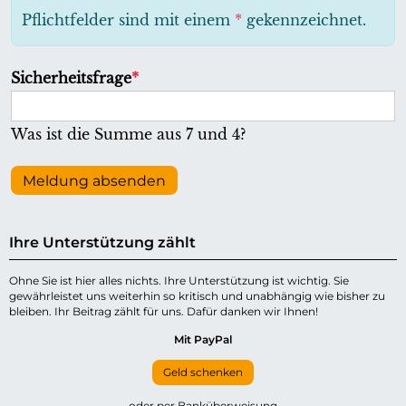
h
Pflichtfelder sind mit einem
*
gekennzeichnet.
t
f
P
Sicherheitsfrage
*
e
f
l
l
Was ist die Summe aus 7 und 4?
d
i
c
Meldung absenden
h
t
Ihre Unterstützung zählt
f
e
Ohne Sie ist hier alles nichts. Ihre Unterstützung ist wichtig. Sie
gewährleistet uns weiterhin so kritisch und unabhängig wie bisher zu
l
bleiben. Ihr Beitrag zählt für uns. Dafür danken wir Ihnen!
d
Mit PayPal
Geld schenken
oder per Banküberweisung