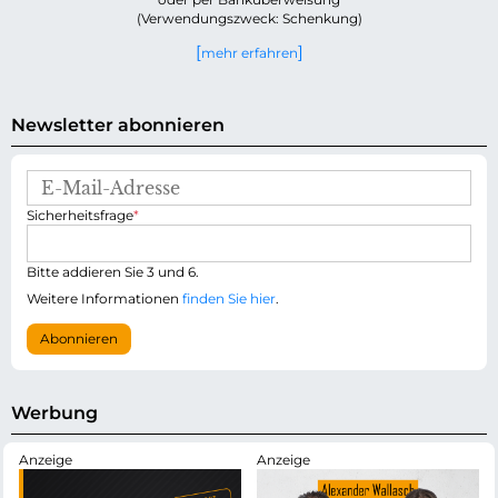
(Verwendungszweck: Schenkung)
mehr erfahren
Newsletter abonnieren
E
-
P
Sicherheitsfrage
*
M
f
a
l
i
i
Bitte addieren Sie 3 und 6.
l
c
-
Weitere Informationen
finden Sie hier
.
h
A
t
d
Abonnieren
f
r
e
e
l
s
d
s
Werbung
e