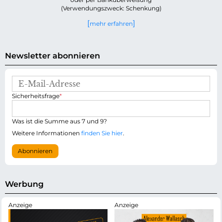
(Verwendungszweck: Schenkung)
mehr erfahren
Newsletter abonnieren
E
-
P
Sicherheitsfrage
*
M
f
a
l
i
i
Was ist die Summe aus 7 und 9?
l
c
-
Weitere Informationen
finden Sie hier
.
h
A
t
d
Abonnieren
f
r
e
e
l
s
d
s
Werbung
e