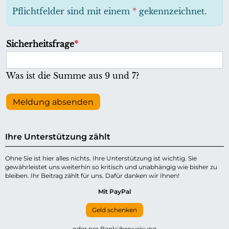
h
Pflichtfelder sind mit einem
*
gekennzeichnet.
t
f
P
Sicherheitsfrage
*
e
f
l
l
Was ist die Summe aus 9 und 7?
d
i
c
Meldung absenden
h
t
Ihre Unterstützung zählt
f
e
Ohne Sie ist hier alles nichts. Ihre Unterstützung ist wichtig. Sie
gewährleistet uns weiterhin so kritisch und unabhängig wie bisher zu
l
bleiben. Ihr Beitrag zählt für uns. Dafür danken wir Ihnen!
d
Mit PayPal
Geld schenken
oder per Banküberweisung