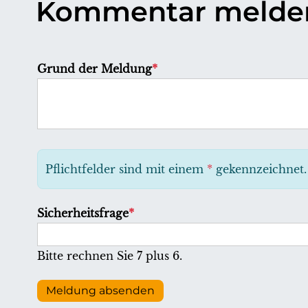
Kommentar melde
P
Grund der Meldung
*
f
l
i
c
h
Pflichtfelder sind mit einem
*
gekennzeichnet.
t
f
P
Sicherheitsfrage
*
e
f
l
l
Bitte rechnen Sie 7 plus 6.
d
i
c
Meldung absenden