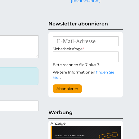
mehr erfahren
g
e
n
Newsletter abonnieren
E
-
P
Sicherheitsfrage
*
M
f
a
l
i
i
Bitte rechnen Sie 7 plus 7.
l
c
-
Weitere Informationen
finden Sie
h
A
hier
.
t
d
f
r
Abonnieren
e
e
l
s
d
s
e
Werbung