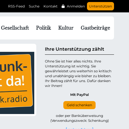
RSS-Feed
Suche
Kontakt
Anmelden
Unterstützen
N
Gesellschaft
Politik
Kultur
Gastbeiträge
a
v
g
Ihre Unterstützung zählt
a
Ohne Sie ist hier alles nichts. Ihre
Unterstützung ist wichtig. Sie
o
gewährleistet uns weiterhin so kritisch
n
und unabhängig wie bisher zu bleiben.
ü
Ihr Beitrag zählt für uns. Dafür danken
wir Ihnen!
b
e
Mit PayPal
Geld schenken
p
oder per Banküberweisung
(Verwendungszweck: Schenkung)
n