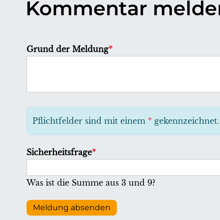
Kommentar melde
P
Grund der Meldung
*
f
l
i
c
h
Pflichtfelder sind mit einem
*
gekennzeichnet.
t
f
P
Sicherheitsfrage
*
e
f
l
l
Was ist die Summe aus 3 und 9?
d
i
c
Meldung absenden