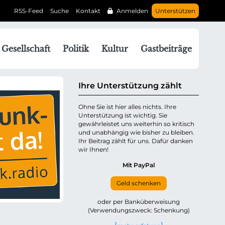
RSS-Feed
Suche
Kontakt
Anmelden
Unterstützen
N
Gesellschaft
Politik
Kultur
Gastbeiträge
a
v
g
Ihre Unterstützung zählt
a
Ohne Sie ist hier alles nichts. Ihre
Unterstützung ist wichtig. Sie
o
gewährleistet uns weiterhin so kritisch
n
und unabhängig wie bisher zu bleiben.
ü
Ihr Beitrag zählt für uns. Dafür danken
wir Ihnen!
b
e
Mit PayPal
Geld schenken
p
oder per Banküberweisung
(Verwendungszweck: Schenkung)
n