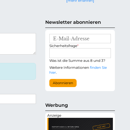
mehr erfahren
g
e
n
Newsletter abonnieren
E
-
P
Sicherheitsfrage
*
M
f
a
l
i
i
Was ist die Summe aus 8 und 3?
l
c
-
Weitere Informationen
finden Sie
h
A
hier
.
t
d
f
r
Abonnieren
e
e
l
s
d
s
e
Werbung