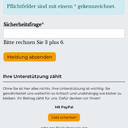
h
Pflichtfelder sind mit einem
*
gekennzeichnet.
t
f
P
Sicherheitsfrage
*
e
f
l
l
Bitte rechnen Sie 3 plus 6.
d
i
c
Meldung absenden
h
t
Ihre Unterstützung zählt
f
e
Ohne Sie ist hier alles nichts. Ihre Unterstützung ist wichtig. Sie
gewährleistet uns weiterhin so kritisch und unabhängig wie bisher zu
l
bleiben. Ihr Beitrag zählt für uns. Dafür danken wir Ihnen!
d
Mit PayPal
Geld schenken
oder per Banküberweisung