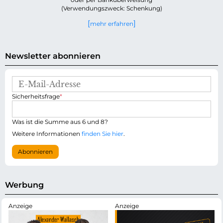
(Verwendungszweck: Schenkung)
mehr erfahren
Newsletter abonnieren
E
-
P
Sicherheitsfrage
*
M
f
a
l
i
i
Was ist die Summe aus 6 und 8?
l
c
-
Weitere Informationen
finden Sie hier
.
h
A
t
d
Abonnieren
f
r
e
e
l
s
d
s
Werbung
e