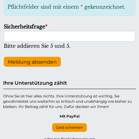
h
Pflichtfelder sind mit einem
*
gekennzeichnet.
t
f
P
Sicherheitsfrage
*
e
f
l
l
Bitte addieren Sie 5 und 5.
d
i
c
Meldung absenden
h
t
Ihre Unterstützung zählt
f
e
Ohne Sie ist hier alles nichts. Ihre Unterstützung ist wichtig. Sie
gewährleistet uns weiterhin so kritisch und unabhängig wie bisher zu
l
bleiben. Ihr Beitrag zählt für uns. Dafür danken wir Ihnen!
d
Mit PayPal
Geld schenken
oder per Banküberweisung