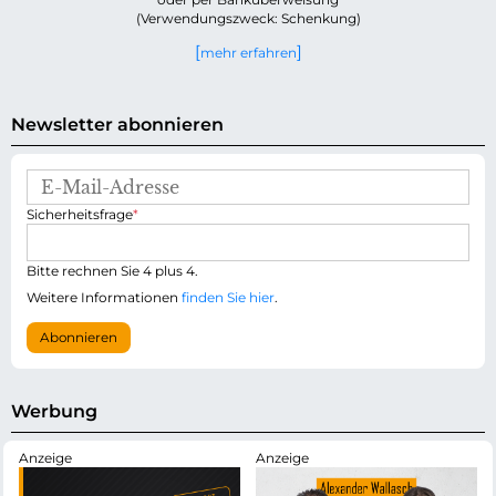
(Verwendungszweck: Schenkung)
mehr erfahren
Newsletter abonnieren
E
-
P
Sicherheitsfrage
*
M
f
a
l
i
i
Bitte rechnen Sie 4 plus 4.
l
c
-
Weitere Informationen
finden Sie hier
.
h
A
t
d
Abonnieren
f
r
e
e
l
s
d
s
Werbung
e