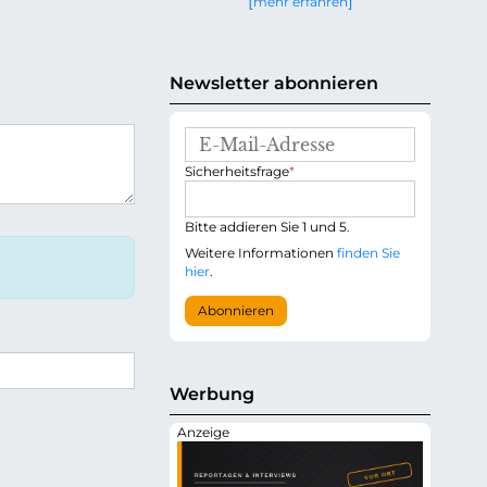
mehr erfahren
g
e
n
Newsletter abonnieren
E
-
P
Sicherheitsfrage
*
M
f
a
l
i
i
Bitte addieren Sie 1 und 5.
l
c
-
Weitere Informationen
finden Sie
h
A
hier
.
t
d
f
r
Abonnieren
e
e
l
s
d
s
e
Werbung