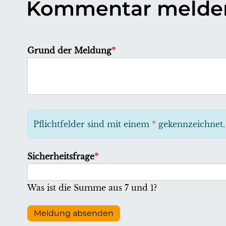
Kommentar melde
P
Grund der Meldung
*
f
l
i
c
h
Pflichtfelder sind mit einem
*
gekennzeichnet.
t
f
P
Sicherheitsfrage
*
e
f
l
l
Was ist die Summe aus 7 und 1?
d
i
c
Meldung absenden