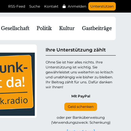
RSS-Feed
Suche
Kontakt
Anmelden
Unterstützen
N
Gesellschaft
Politik
Kultur
Gastbeiträge
a
v
g
Ihre Unterstützung zählt
a
Ohne Sie ist hier alles nichts. Ihre
Unterstützung ist wichtig. Sie
o
gewährleistet uns weiterhin so kritisch
n
und unabhängig wie bisher zu bleiben.
ü
Ihr Beitrag zählt für uns. Dafür danken
wir Ihnen!
b
e
Mit PayPal
Geld schenken
p
oder per Banküberweisung
(Verwendungszweck: Schenkung)
n