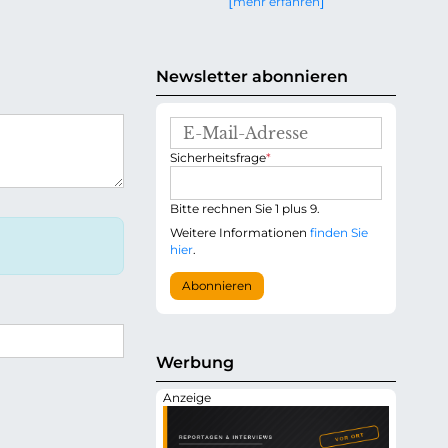
mehr erfahren
g
e
n
Newsletter abonnieren
E
-
P
Sicherheitsfrage
*
M
f
a
l
i
i
Bitte rechnen Sie 1 plus 9.
l
c
-
Weitere Informationen
finden Sie
h
A
hier
.
t
d
f
r
Abonnieren
e
e
l
s
d
s
e
Werbung