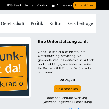
RSS-Feed
Suche
Kontakt
Anmelden
Unterstützen
N
Gesellschaft
Politik
Kultur
Gastbeiträge
a
v
g
Ihre Unterstützung zählt
a
Ohne Sie ist hier alles nichts. Ihre
Unterstützung ist wichtig. Sie
o
gewährleistet uns weiterhin so kritisch
n
und unabhängig wie bisher zu bleiben.
ü
Ihr Beitrag zählt für uns. Dafür danken
wir Ihnen!
b
e
Mit PayPal
Geld schenken
p
oder per Banküberweisung
(Verwendungszweck: Schenkung)
n