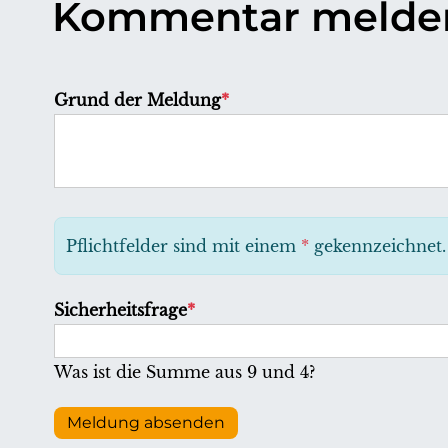
Kommentar melde
P
Grund der Meldung
*
f
l
i
c
h
Pflichtfelder sind mit einem
*
gekennzeichnet.
t
f
P
Sicherheitsfrage
*
e
f
l
l
Was ist die Summe aus 9 und 4?
d
i
c
Meldung absenden