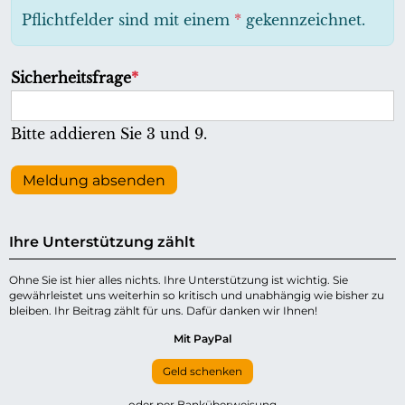
h
Pflichtfelder sind mit einem
*
gekennzeichnet.
t
f
P
Sicherheitsfrage
*
e
f
l
l
Bitte addieren Sie 3 und 9.
d
i
c
Meldung absenden
h
t
Ihre Unterstützung zählt
f
e
Ohne Sie ist hier alles nichts. Ihre Unterstützung ist wichtig. Sie
gewährleistet uns weiterhin so kritisch und unabhängig wie bisher zu
l
bleiben. Ihr Beitrag zählt für uns. Dafür danken wir Ihnen!
d
Mit PayPal
Geld schenken
oder per Banküberweisung