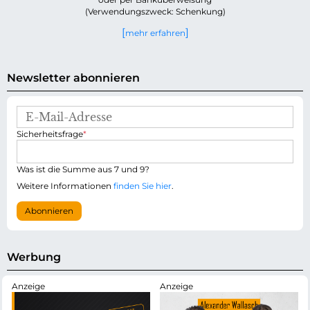
(Verwendungszweck: Schenkung)
mehr erfahren
Newsletter abonnieren
E
-
P
Sicherheitsfrage
*
M
f
a
l
i
i
Was ist die Summe aus 7 und 9?
l
c
-
Weitere Informationen
finden Sie hier
.
h
A
t
d
Abonnieren
f
r
e
e
l
s
d
s
Werbung
e