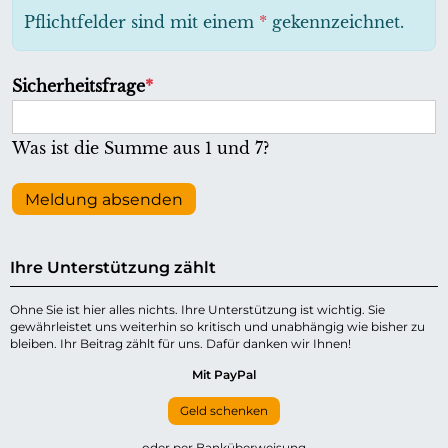
h
Pflichtfelder sind mit einem
*
gekennzeichnet.
t
f
P
Sicherheitsfrage
*
e
f
l
l
Was ist die Summe aus 1 und 7?
d
i
c
Meldung absenden
h
t
Ihre Unterstützung zählt
f
e
Ohne Sie ist hier alles nichts. Ihre Unterstützung ist wichtig. Sie
gewährleistet uns weiterhin so kritisch und unabhängig wie bisher zu
l
bleiben. Ihr Beitrag zählt für uns. Dafür danken wir Ihnen!
d
Mit PayPal
Geld schenken
oder per Banküberweisung