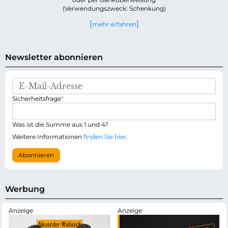
(Verwendungszweck: Schenkung)
mehr erfahren
Newsletter abonnieren
E
-
P
Sicherheitsfrage
*
M
f
a
l
i
i
Was ist die Summe aus 1 und 4?
l
c
-
Weitere Informationen
finden Sie hier
.
h
A
t
d
Abonnieren
f
r
e
e
l
s
d
s
Werbung
e