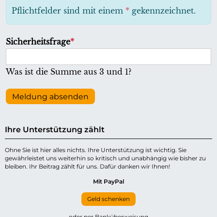
h
Pflichtfelder sind mit einem
*
gekennzeichnet.
t
f
P
Sicherheitsfrage
*
e
f
l
l
Was ist die Summe aus 3 und 1?
d
i
c
Meldung absenden
h
t
Ihre Unterstützung zählt
f
e
Ohne Sie ist hier alles nichts. Ihre Unterstützung ist wichtig. Sie
gewährleistet uns weiterhin so kritisch und unabhängig wie bisher zu
l
bleiben. Ihr Beitrag zählt für uns. Dafür danken wir Ihnen!
d
Mit PayPal
Geld schenken
oder per Banküberweisung