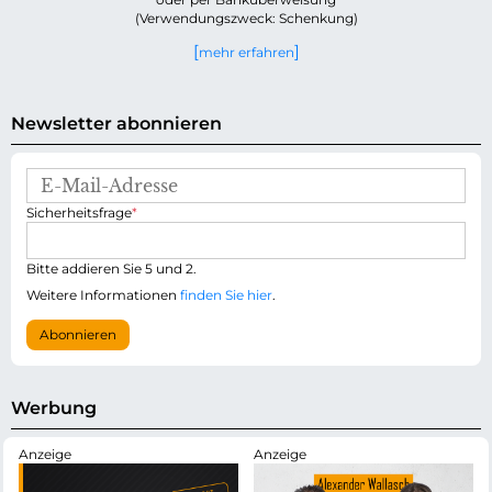
(Verwendungszweck: Schenkung)
mehr erfahren
Newsletter abonnieren
E
-
P
Sicherheitsfrage
*
M
f
a
l
i
i
Bitte addieren Sie 5 und 2.
l
c
-
Weitere Informationen
finden Sie hier
.
h
A
t
d
Abonnieren
f
r
e
e
l
s
d
s
Werbung
e