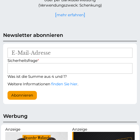
(Verwendungszweck: Schenkung)
mehr erfahren
Newsletter abonnieren
E
-
P
Sicherheitsfrage
*
M
f
a
l
i
i
Was ist die Summe aus 4 und 1?
l
c
-
Weitere Informationen
finden Sie hier
.
h
A
t
d
Abonnieren
f
r
e
e
l
s
d
s
Werbung
e