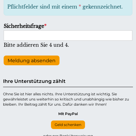
h
Pflichtfelder sind mit einem
*
gekennzeichnet.
t
f
P
Sicherheitsfrage
*
e
f
l
l
Bitte addieren Sie 4 und 4.
d
i
c
Meldung absenden
h
t
Ihre Unterstützung zählt
f
e
Ohne Sie ist hier alles nichts. Ihre Unterstützung ist wichtig. Sie
gewährleistet uns weiterhin so kritisch und unabhängig wie bisher zu
l
bleiben. Ihr Beitrag zählt für uns. Dafür danken wir Ihnen!
d
Mit PayPal
Geld schenken
oder per Banküberweisung