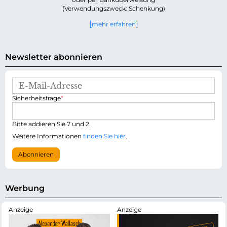
(Verwendungszweck: Schenkung)
mehr erfahren
Newsletter abonnieren
E
-
P
Sicherheitsfrage
*
M
f
a
l
i
i
Bitte addieren Sie 7 und 2.
l
c
-
Weitere Informationen
finden Sie hier
.
h
A
t
d
Abonnieren
f
r
e
e
l
s
d
s
Werbung
e