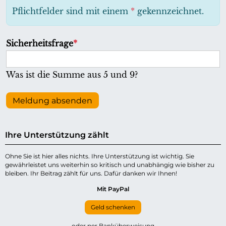
h
Pflichtfelder sind mit einem
*
gekennzeichnet.
t
f
P
Sicherheitsfrage
*
e
f
l
l
Was ist die Summe aus 5 und 9?
d
i
c
Meldung absenden
h
t
Ihre Unterstützung zählt
f
e
Ohne Sie ist hier alles nichts. Ihre Unterstützung ist wichtig. Sie
gewährleistet uns weiterhin so kritisch und unabhängig wie bisher zu
l
bleiben. Ihr Beitrag zählt für uns. Dafür danken wir Ihnen!
d
Mit PayPal
Geld schenken
oder per Banküberweisung