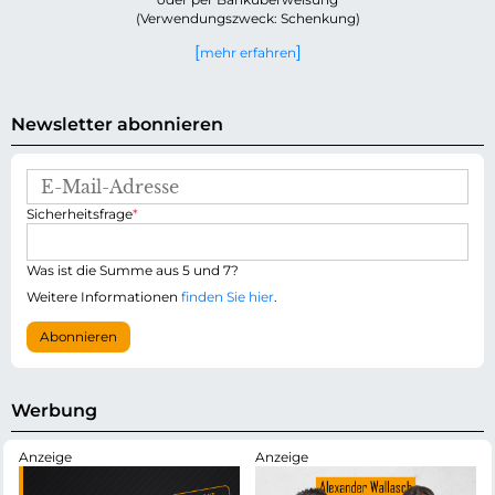
(Verwendungszweck: Schenkung)
mehr erfahren
Newsletter abonnieren
E
-
P
Sicherheitsfrage
*
M
f
a
l
i
i
Was ist die Summe aus 5 und 7?
l
c
-
Weitere Informationen
finden Sie hier
.
h
A
t
d
Abonnieren
f
r
e
e
l
s
d
s
Werbung
e