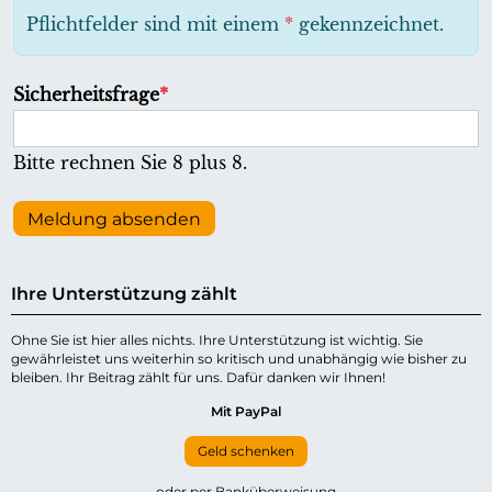
h
Pflichtfelder sind mit einem
*
gekennzeichnet.
t
f
P
Sicherheitsfrage
*
e
f
l
l
Bitte rechnen Sie 8 plus 8.
d
i
c
Meldung absenden
h
t
Ihre Unterstützung zählt
f
e
Ohne Sie ist hier alles nichts. Ihre Unterstützung ist wichtig. Sie
gewährleistet uns weiterhin so kritisch und unabhängig wie bisher zu
l
bleiben. Ihr Beitrag zählt für uns. Dafür danken wir Ihnen!
d
Mit PayPal
Geld schenken
oder per Banküberweisung