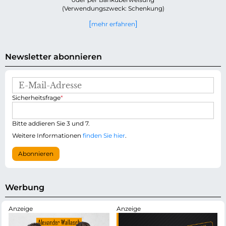
(Verwendungszweck: Schenkung)
mehr erfahren
Newsletter abonnieren
E
-
P
Sicherheitsfrage
*
M
f
a
l
i
i
Bitte addieren Sie 3 und 7.
l
c
-
Weitere Informationen
finden Sie hier
.
h
A
t
d
Abonnieren
f
r
e
e
l
s
d
s
Werbung
e