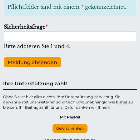
h
Pflichtfelder sind mit einem
*
gekennzeichnet.
t
f
P
Sicherheitsfrage
*
e
f
l
l
Bitte addieren Sie 1 und 4.
d
i
c
Meldung absenden
h
t
Ihre Unterstützung zählt
f
e
Ohne Sie ist hier alles nichts. Ihre Unterstützung ist wichtig. Sie
gewährleistet uns weiterhin so kritisch und unabhängig wie bisher zu
l
bleiben. Ihr Beitrag zählt für uns. Dafür danken wir Ihnen!
d
Mit PayPal
Geld schenken
oder per Banküberweisung