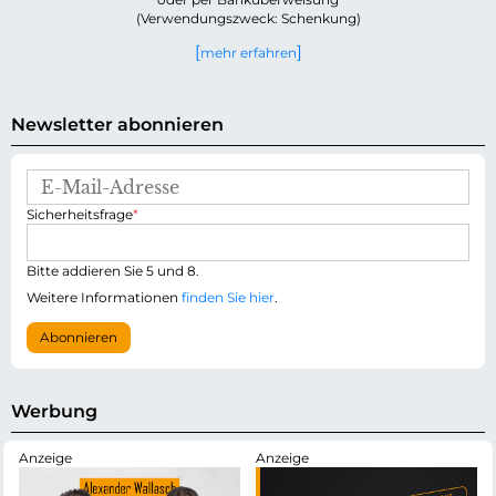
(Verwendungszweck: Schenkung)
mehr erfahren
Newsletter abonnieren
E
-
P
Sicherheitsfrage
*
M
f
a
l
i
i
Bitte addieren Sie 5 und 8.
l
c
-
Weitere Informationen
finden Sie hier
.
h
A
t
d
Abonnieren
f
r
e
e
l
s
d
s
Werbung
e