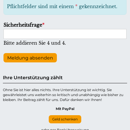
h
Pflichtfelder sind mit einem
*
gekennzeichnet.
t
f
P
Sicherheitsfrage
*
e
f
l
l
Bitte addieren Sie 4 und 4.
d
i
c
Meldung absenden
h
t
Ihre Unterstützung zählt
f
e
Ohne Sie ist hier alles nichts. Ihre Unterstützung ist wichtig. Sie
gewährleistet uns weiterhin so kritisch und unabhängig wie bisher zu
l
bleiben. Ihr Beitrag zählt für uns. Dafür danken wir Ihnen!
d
Mit PayPal
Geld schenken
oder per Banküberweisung