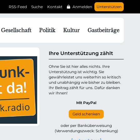
RSS-Feed
Suche
Kontakt
Anmelden
Unterstützen
N
Gesellschaft
Politik
Kultur
Gastbeiträge
a
v
g
Ihre Unterstützung zählt
a
Ohne Sie ist hier alles nichts. Ihre
Unterstützung ist wichtig. Sie
o
gewährleistet uns weiterhin so kritisch
n
und unabhängig wie bisher zu bleiben.
ü
Ihr Beitrag zählt für uns. Dafür danken
wir Ihnen!
b
e
Mit PayPal
Geld schenken
p
oder per Banküberweisung
(Verwendungszweck: Schenkung)
n