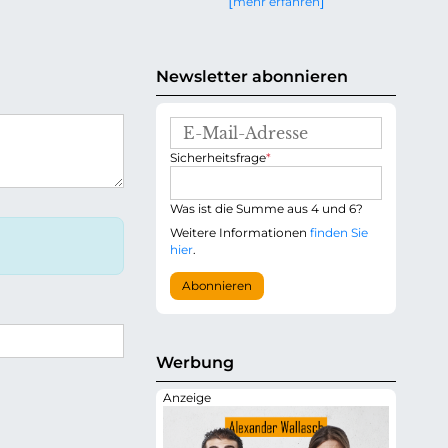
mehr erfahren
g
e
n
Newsletter abonnieren
E
-
P
Sicherheitsfrage
*
M
f
a
l
i
i
Was ist die Summe aus 4 und 6?
l
c
-
Weitere Informationen
finden Sie
h
A
hier
.
t
d
f
r
Abonnieren
e
e
l
s
d
s
e
Werbung