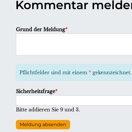
Kommentar melde
P
Grund der Meldung
*
f
l
i
c
h
Pflichtfelder sind mit einem
*
gekennzeichnet.
t
f
P
Sicherheitsfrage
*
e
f
l
l
Bitte addieren Sie 9 und 3.
d
i
c
Meldung absenden