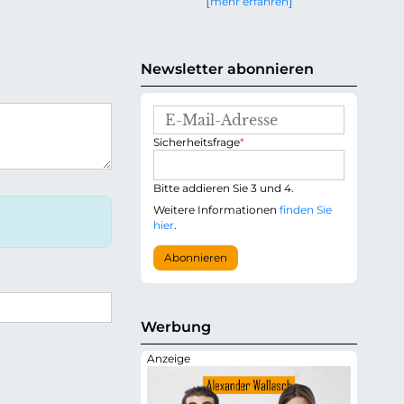
mehr erfahren
g
e
n
Newsletter abonnieren
E
-
P
Sicherheitsfrage
*
M
f
a
l
i
i
Bitte addieren Sie 3 und 4.
l
c
-
Weitere Informationen
finden Sie
h
A
hier
.
t
d
f
r
Abonnieren
e
e
l
s
d
s
e
Werbung