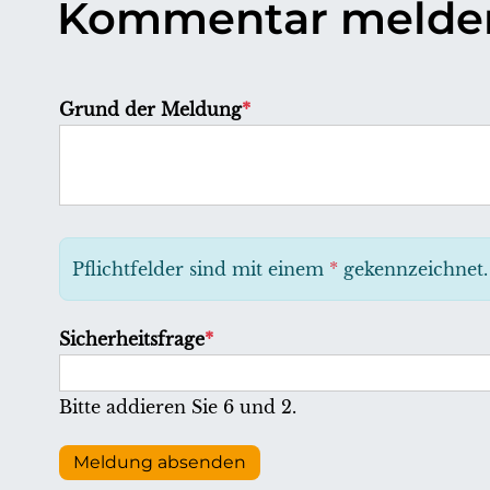
Kommentar melde
P
Grund der Meldung
*
f
l
i
c
h
Pflichtfelder sind mit einem
*
gekennzeichnet.
t
f
P
Sicherheitsfrage
*
e
f
l
l
Bitte addieren Sie 6 und 2.
d
i
c
Meldung absenden