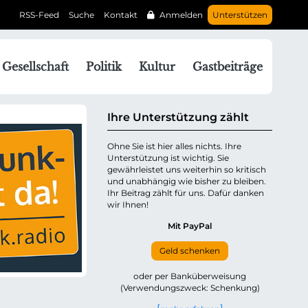
RSS-Feed
Suche
Kontakt
Anmelden
Unterstützen
N
Gesellschaft
Politik
Kultur
Gastbeiträge
a
v
g
Ihre Unterstützung zählt
a
Ohne Sie ist hier alles nichts. Ihre
Unterstützung ist wichtig. Sie
o
gewährleistet uns weiterhin so kritisch
n
und unabhängig wie bisher zu bleiben.
ü
Ihr Beitrag zählt für uns. Dafür danken
wir Ihnen!
b
e
Mit PayPal
Geld schenken
p
oder per Banküberweisung
(Verwendungszweck: Schenkung)
n